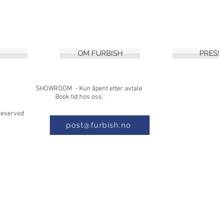
OM FURBISH
PRES
8, 1397 NESØYA SHOWROOM - Kun åpe
 Book tid hos oss :
s Reserved
post@furbish.no