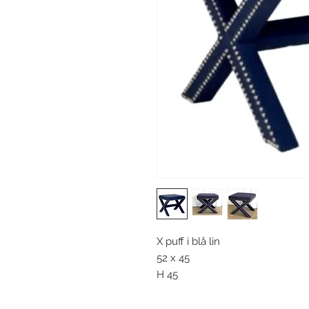
X puff i blå lin
52 x 45
H 45