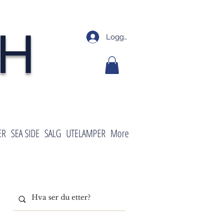
SH
Logg inn
ER
SEA SIDE
SALG
UTELAMPER
More