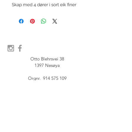
Skap med 4 dører i sort eik finer
Otto Blehrsvei 38

1397 Nesøya

Orgnr.  914 575 109

SHOWROOM - Åpent etter 
avtale, Book tid hos oss her:
post@furbish.no