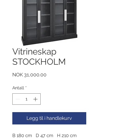
Vitrineskap
STOCKHOLM
Pris
NOK 31,000.00
Antall
*
Legg til i handlekurv
B 180 cm D 47 cm H 210 cm