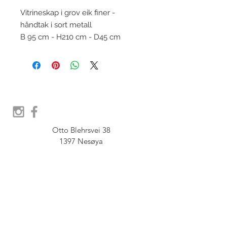
Vitrineskap i grov eik finer -
håndtak i sort metall
B 95 cm - H210 cm - D45 cm
Otto Blehrsvei 38

1397 Nesøya

Orgnr.  914 575 109

SHOWROOM - Åpent etter 
avtale, Book tid hos oss her:
post@furbish.no