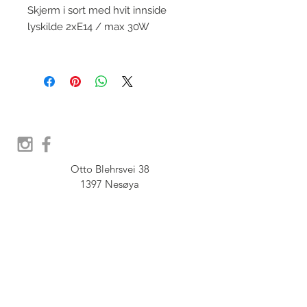
Skjerm i sort med hvit innside
lyskilde 2xE14 / max 30W
Otto Blehrsvei 38

1397 Nesøya

Orgnr.  914 575 109

SHOWROOM - Åpent etter 
avtale, Book tid hos oss her:
post@furbish.no