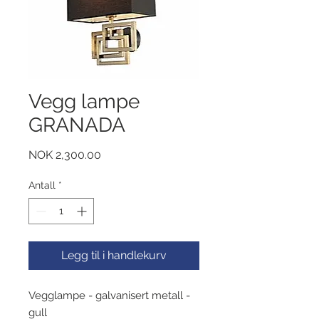
Vegg lampe
GRANADA
Pris
NOK 2,300.00
Antall
*
Legg til i handlekurv
Vegglampe - galvanisert metall -
gull