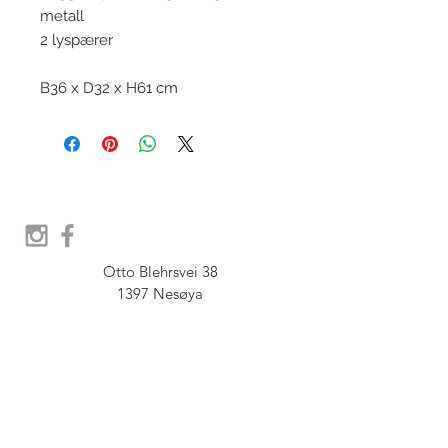
metall
2 lyspærer
B36 x D32 x H61 cm
Otto Blehrsvei 38

1397 Nesøya

Orgnr.  914 575 109

SHOWROOM - Åpent etter 
avtale, Book tid hos oss her: