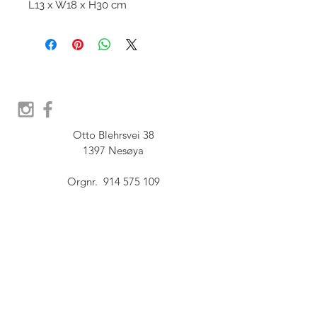
L13 x W18 x H30 cm
Otto Blehrsvei 38

1397 Nesøya

Orgnr.  914 575 109

SHOWROOM - Åpent etter 
avtale, Book tid hos oss her:
post@furbish.no