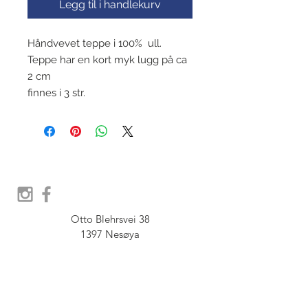
Legg til i handlekurv
Håndvevet teppe i 100% ull.
Teppe har en kort myk lugg på ca
2 cm
finnes i 3 str.
Otto Blehrsvei 38

1397 Nesøya

Orgnr.  914 575 109

SHOWROOM - Åpent etter 