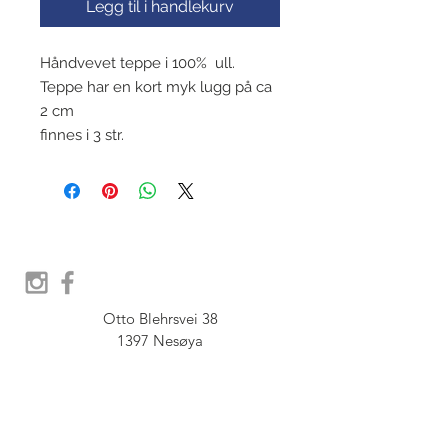
Legg til i handlekurv
Håndvevet teppe i 100% ull.
Teppe har en kort myk lugg på ca
2 cm
finnes i 3 str.
Otto Blehrsvei 38

1397 Nesøya

Orgnr.  914 575 109

SHOWROOM - Åpent etter 