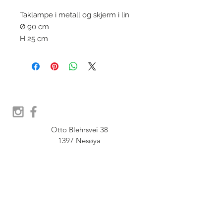
Taklampe i metall og skjerm i lin
Ø 90 cm
H 25 cm
Otto Blehrsvei 38

1397 Nesøya

Orgnr.  914 575 109

SHOWROOM - Åpent etter 
avtale, Book tid hos oss her:
post@furbish.no