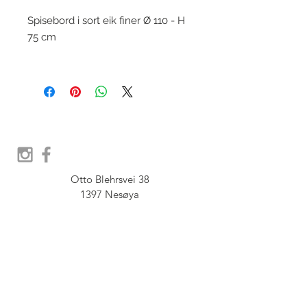
Spisebord i sort eik finer Ø 110 - H
75 cm
Otto Blehrsvei 38

1397 Nesøya

Orgnr.  914 575 109

SHOWROOM - Åpent etter 
avtale, Book tid hos oss her:
post@furbish.no