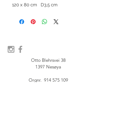
120 x 80 cm D3,5 cm
Otto Blehrsvei 38

1397 Nesøya

Orgnr.  914 575 109

SHOWROOM - Åpent etter 
avtale, Book tid hos oss her:
post@furbish.no