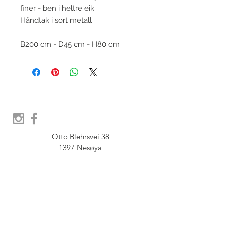
finer - ben i heltre eik
Håndtak i sort metall
B200 cm - D45 cm - H80 cm
Otto Blehrsvei 38

1397 Nesøya

Orgnr.  914 575 109

SHOWROOM - Åpent etter 
avtale, Book tid hos oss her: