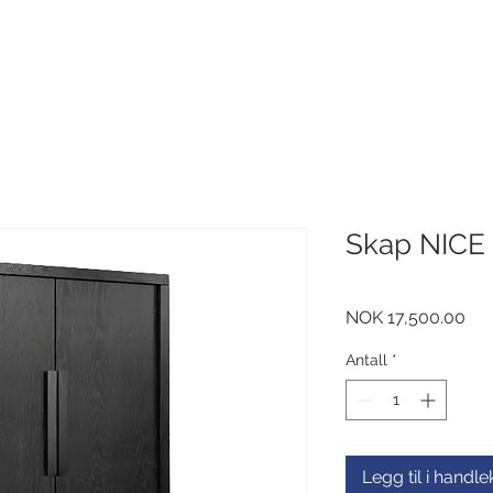
Skap NICE 
Pri
NOK 17,500.00
Antall
*
Legg til i handl