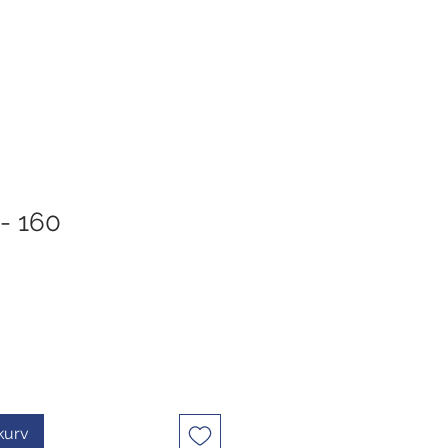
- 160
s
ekurv