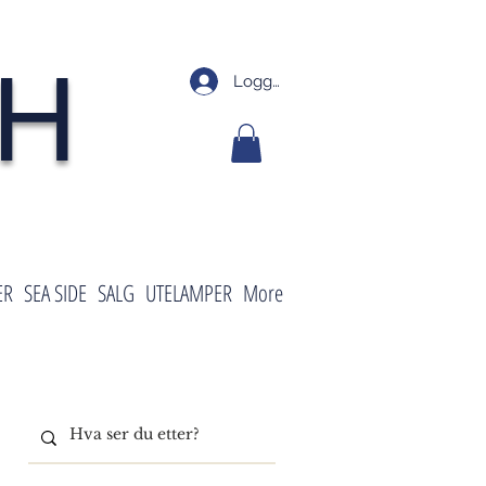
SH
Logg inn
ER
SEA SIDE
SALG
UTELAMPER
More