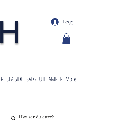
SH
Logg inn
ER
SEA SIDE
SALG
UTELAMPER
More