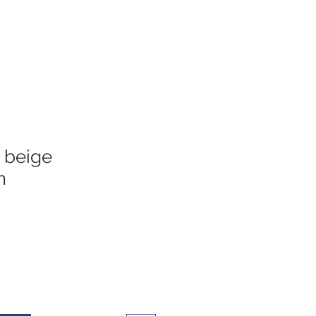
e beige
m