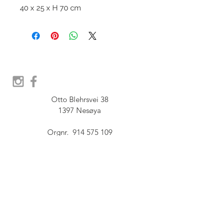
40 x 25 x H 70 cm
Otto Blehrsvei 38

1397 Nesøya

Orgnr.  914 575 109

SHOWROOM - Åpent etter 
avtale, Book tid hos oss her:
post@furbish.no