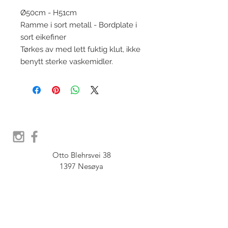
Ø50cm - H51cm
Ramme i sort metall - Bordplate i
sort eikefiner
Tørkes av med lett fuktig klut, ikke
benytt sterke vaskemidler.
Otto Blehrsvei 38

1397 Nesøya

Orgnr.  914 575 109

SHOWROOM - Åpent etter 
avtale, Book tid hos oss her: