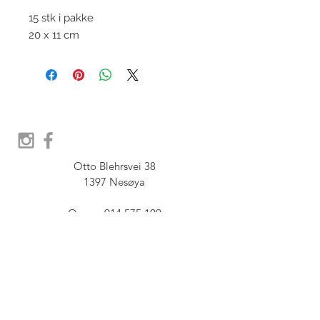
15 stk i pakke
20 x 11 cm
Otto Blehrsvei 38

1397 Nesøya

Orgnr.  914 575 109

SHOWROOM - Åpent etter 
avtale, Book tid hos oss her:
post@furbish.no