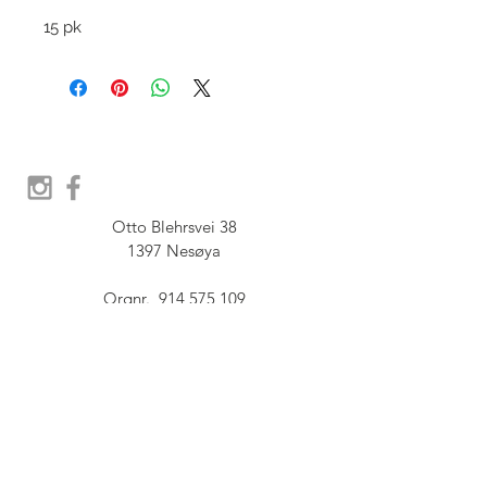
15 pk
Otto Blehrsvei 38

1397 Nesøya

Orgnr.  914 575 109

SHOWROOM - Åpent etter 
avtale, Book tid hos oss her:
post@furbish.no