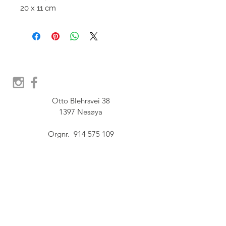
20 x 11 cm
Otto Blehrsvei 38

1397 Nesøya

Orgnr.  914 575 109

SHOWROOM - Åpent etter 
avtale, Book tid hos oss her:
post@furbish.no