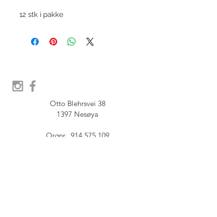
12 stk i pakke
Otto Blehrsvei 38

1397 Nesøya

Orgnr.  914 575 109

SHOWROOM - Åpent etter 
avtale, Book tid hos oss her:
post@furbish.no