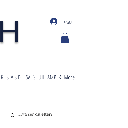
SH
Logg inn
ER
SEA SIDE
SALG
UTELAMPER
More