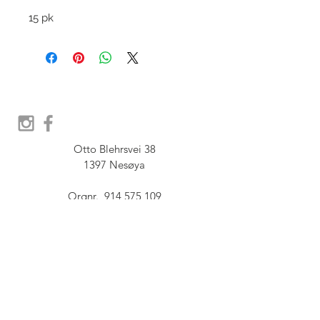
15 pk
Otto Blehrsvei 38

1397 Nesøya

Orgnr.  914 575 109

SHOWROOM - Åpent etter 
avtale, Book tid hos oss her:
post@furbish.no