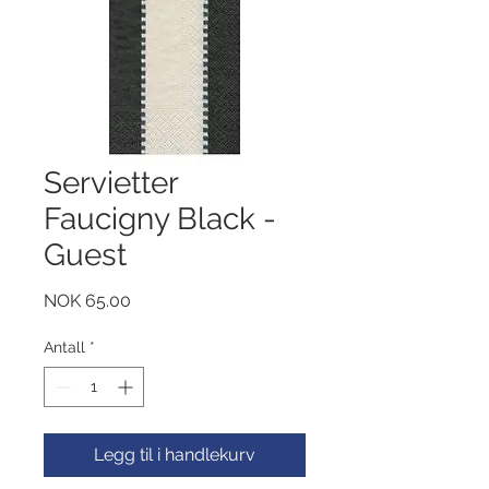
Servietter
Faucigny Black -
Guest
Pris
NOK 65.00
Antall
*
Legg til i handlekurv