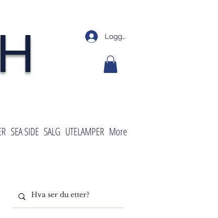
SH
Logg inn
ER
SEA SIDE
SALG
UTELAMPER
More