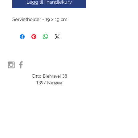
Legg til i handlekurv
Servietholder - 19 x 19 cm
Otto Blehrsvei 38

1397 Nesøya

Orgnr.  914 575 109

SHOWROOM - Åpent etter 
avtale, Book tid hos oss her:
post@furbish.no