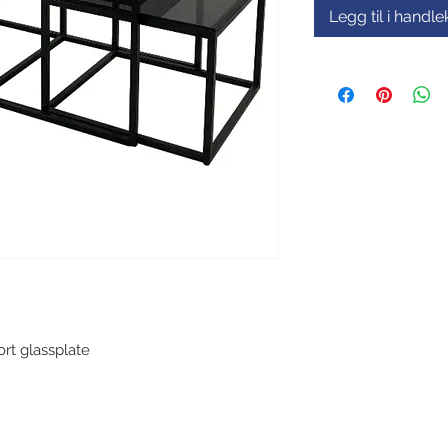
Legg til i handl
ort glassplate