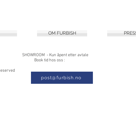
OM FURBISH
PRES
8, 1397 NESØYA SHOWROOM - Kun åpe
 Book tid hos oss :
s Reserved
post@furbish.no