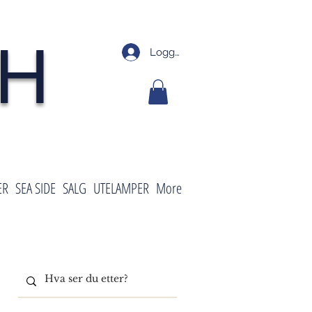
SH
Logg inn
ER
SEA SIDE
SALG
UTELAMPER
More