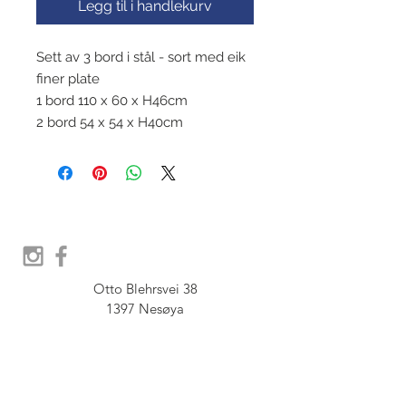
Legg til i handlekurv
Sett av 3 bord i stål - sort med eik
finer plate
1 bord 110 x 60 x H46cm
2 bord 54 x 54 x H40cm
Otto Blehrsvei 38

1397 Nesøya

Orgnr.  914 575 109

SHOWROOM - Åpent etter 