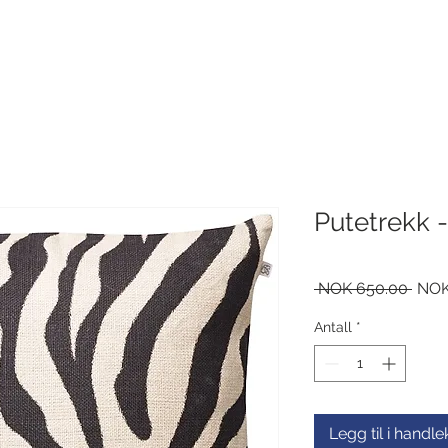
Putetrekk 
Vanl
 NOK 650.00 
NOK
pris
Antall
*
Legg til i handl