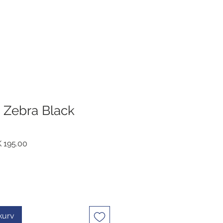
- Zebra Black
ig
Salgspris
 195.00
ekurv