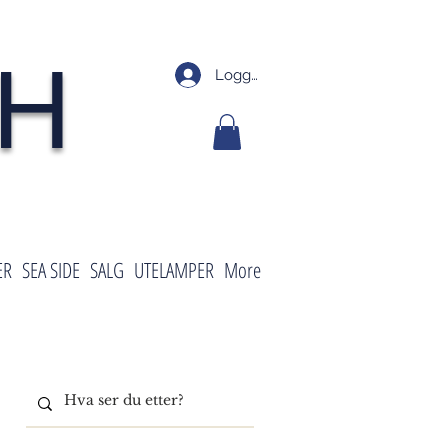
SH
Logg inn
ER
SEA SIDE
SALG
UTELAMPER
More