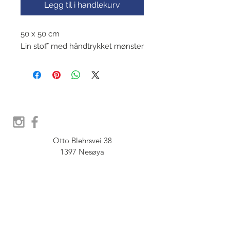
Legg til i handlekurv
50 x 50 cm
Lin stoff med håndtrykket mønster
Otto Blehrsvei 38

1397 Nesøya

Orgnr.  914 575 109

SHOWROOM - Åpent etter 
avtale, Book tid hos oss her: