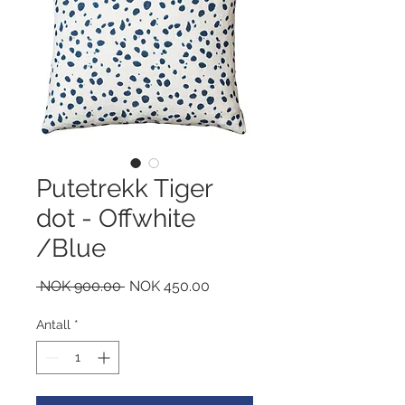
Putetrekk Tiger
dot - Offwhite
/Blue
Vanlig
Salgspris
 NOK 900.00 
NOK 450.00
pris
Antall
*