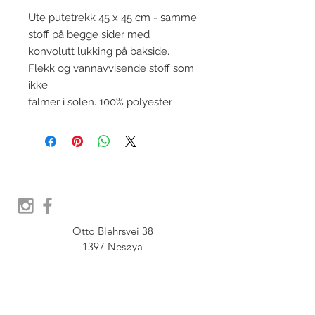
Ute putetrekk 45 x 45 cm - samme
stoff på begge sider med
konvolutt lukking på bakside.
Flekk og vannavvisende stoff som
ikke
falmer i solen. 100% polyester
Otto Blehrsvei 38

1397 Nesøya

Orgnr.  914 575 109

SHOWROOM - Åpent etter 