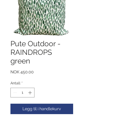
Pute Outdoor -
RAINDROPS
green
Pris
NOK 450.00
Antall
*
Legg til i handlekurv