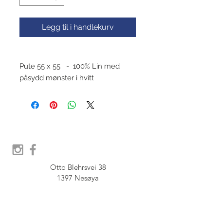
Legg til i handlekurv
Pute 55 x 55 - 100% Lin med
påsydd mønster i hvitt
Otto Blehrsvei 38

1397 Nesøya

Orgnr.  914 575 109
