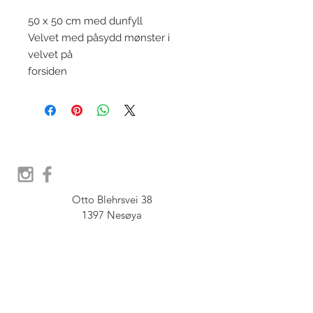
50 x 50 cm med dunfyll
Velvet med påsydd mønster i
velvet på
forsiden
Otto Blehrsvei 38

1397 Nesøya

Orgnr.  914 575 109

SHOWROOM - Åpent etter 
avtale, Book tid hos oss her: