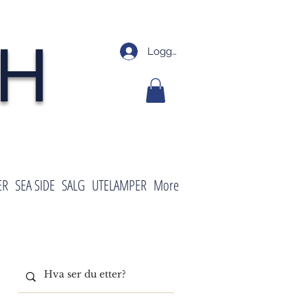
SH
Logg inn
ER
SEA SIDE
SALG
UTELAMPER
More