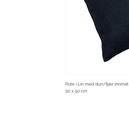
Pute i Lin med dun/fjær innma
50 x 50 cm