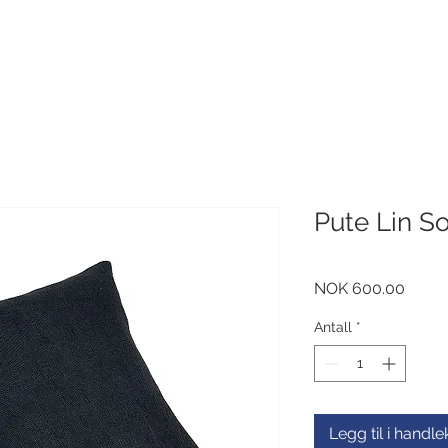
Pute Lin So
Pris
NOK 600.00
Antall
*
Legg til i handl