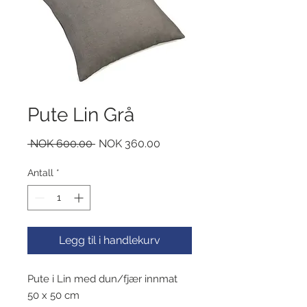
Pute Lin Grå
Vanlig
Salgspris
 NOK 600.00 
NOK 360.00
pris
Antall
*
Legg til i handlekurv
Pute i Lin med dun/fjær innmat
50 x 50 cm