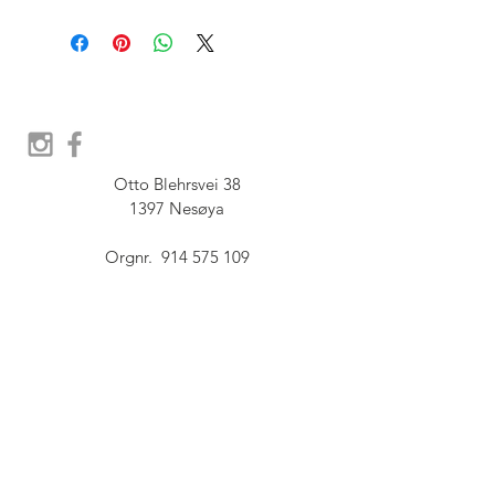
Otto Blehrsvei 38

1397 Nesøya

Orgnr.  914 575 109

SHOWROOM - Åpent etter 
avtale, Book tid hos oss her:
post@furbish.no
FAQ