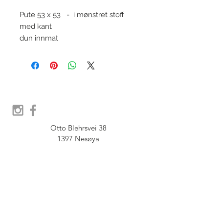
Pute 53 x 53 - i mønstret stoff
med kant
dun innmat
Otto Blehrsvei 38

1397 Nesøya

Orgnr.  914 575 109

SHOWROOM - Åpent etter 
avtale, Book tid hos oss her:
post@furbish.no