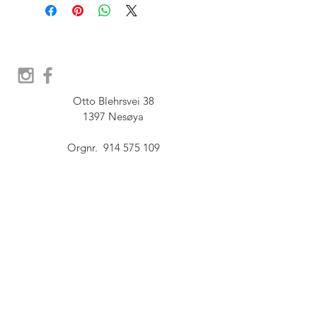
Otto Blehrsvei 38

1397 Nesøya

Orgnr.  914 575 109

SHOWROOM - Åpent etter 
avtale, Book tid hos oss her:
post@furbish.no
FAQ