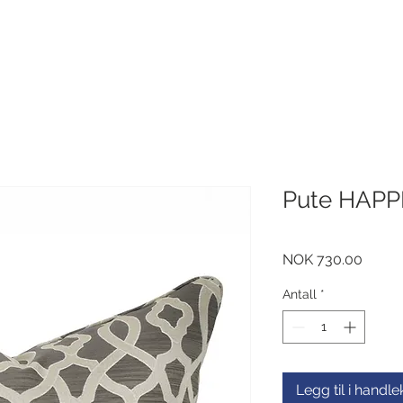
Pute HAPP
Pris
NOK 730.00
Antall
*
Legg til i handl