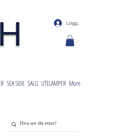
SH
Logg inn
ER
SEA SIDE
SALG
UTELAMPER
More