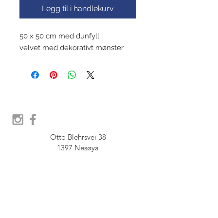
Legg til i handlekurv
50 x 50 cm med dunfyll
velvet med dekorativt mønster
Otto Blehrsvei 38

1397 Nesøya

Orgnr.  914 575 109

SHOWROOM - Åpent etter 
avtale, Book tid hos oss her: