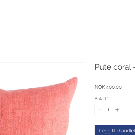
Pute coral 
Pris
NOK 400.00
Antall
*
Legg til i handl