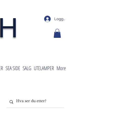
SH
Logg inn
ER
SEA SIDE
SALG
UTELAMPER
More