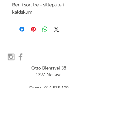
Ben i sort tre - sittepute i
kaldskum
Otto Blehrsvei 38

1397 Nesøya

Orgnr.  914 575 109

SHOWROOM - Åpent etter 
avtale, Book tid hos oss her:
post@furbish.no