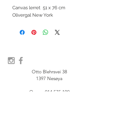
Canvas lerret 51 x 76 cm
Olivergal New York
Otto Blehrsvei 38

1397 Nesøya

Orgnr.  914 575 109

SHOWROOM - Åpent etter 
avtale, Book tid hos oss her:
post@furbish.no