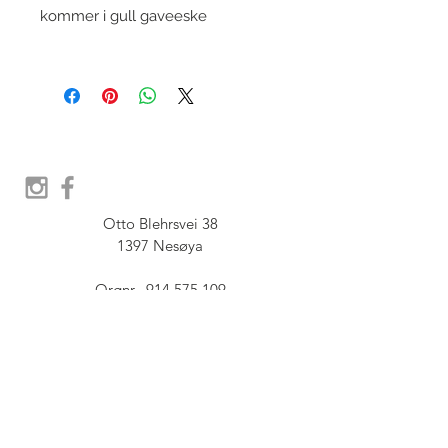
kommer i gull gaveeske
Otto Blehrsvei 38

1397 Nesøya

Orgnr.  914 575 109

SHOWROOM - Åpent etter 
avtale, Book tid hos oss her:
post@furbish.no