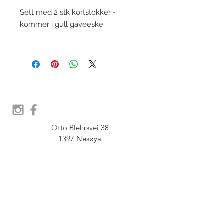
Sett med 2 stk kortstokker -
kommer i gull gaveeske
Otto Blehrsvei 38

1397 Nesøya

Orgnr.  914 575 109

SHOWROOM - Åpent etter 
avtale, Book tid hos oss her:
post@furbish.no