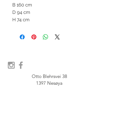
B 160 cm
D 94 cm
H 74 cm
Otto Blehrsvei 38

1397 Nesøya

Orgnr.  914 575 109

SHOWROOM - Åpent etter 
avtale, Book tid hos oss her:
post@furbish.no