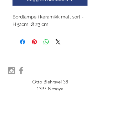
Bordlampe i keramikk matt sort -
H 51cm. Ø 23 cm
Otto Blehrsvei 38

1397 Nesøya

Orgnr.  914 575 109

SHOWROOM - Åpent etter 
avtale, Book tid hos oss her:
post@furbish.no