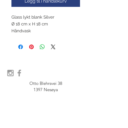
Legg til i handlekurv
Glass lykt blank Silver
Ø 18 cm x H 18 cm
Håndvask
Otto Blehrsvei 38

1397 Nesøya

Orgnr.  914 575 109

SHOWROOM - Åpent etter 
avtale, Book tid hos oss her: