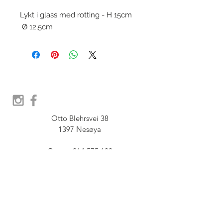
Lykt i glass med rotting - H 15cm
Ø 12,5cm
Otto Blehrsvei 38

1397 Nesøya

Orgnr.  914 575 109

SHOWROOM - Åpent etter 
avtale, Book tid hos oss her:
post@furbish.no