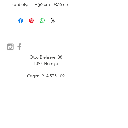
kubbelys - H30 cm - Ø20 cm
Otto Blehrsvei 38

1397 Nesøya

Orgnr.  914 575 109

SHOWROOM - Åpent etter 
avtale, Book tid hos oss her:
post@furbish.no