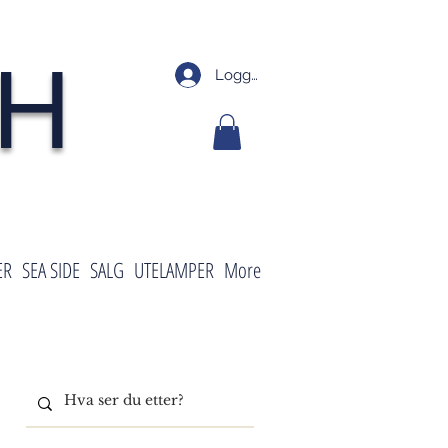
SH
Logg inn
ER
SEA SIDE
SALG
UTELAMPER
More