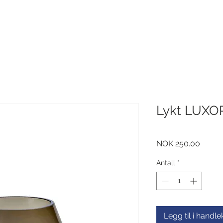
Lykt LUXOR
Pris
NOK 250.00
Antall
*
Legg til i handl