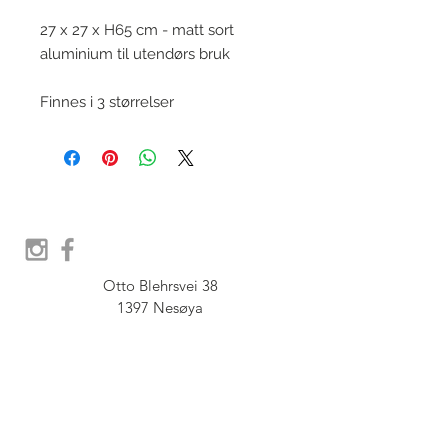
27 x 27 x H65 cm - matt sort
aluminium til utendørs bruk
Finnes i 3 størrelser
Otto Blehrsvei 38

1397 Nesøya

Orgnr.  914 575 109

SHOWROOM - Åpent etter 
avtale, Book tid hos oss her: