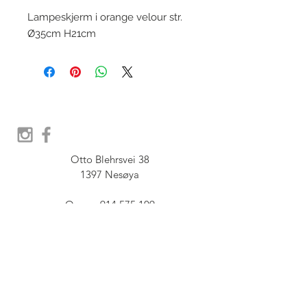
Lampeskjerm i orange velour str.
Ø35cm H21cm
Otto Blehrsvei 38

1397 Nesøya

Orgnr.  914 575 109

SHOWROOM - Åpent etter 
avtale, Book tid hos oss her:
post@furbish.no