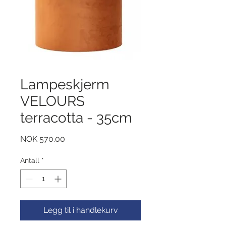
Lampeskjerm
VELOURS
terracotta - 35cm
Pris
NOK 570.00
Antall
*
Legg til i handlekurv